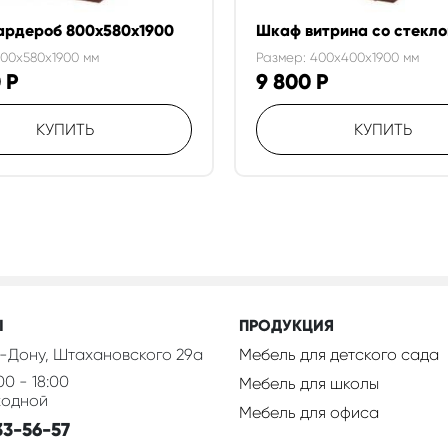
ардероб 800х580х1900
Шкаф витрина со стекло
800x580x1900 мм
Размер: 400x400x1900 мм
0
Р
9 800
Р
КУПИТЬ
КУПИТЬ
Ы
ПРОДУКЦИЯ
-Дону, Штахановского 29а
Мебель для детского сада
00 - 18:00
Мебель для школы
ходной
Мебель для офиса
33-56-57