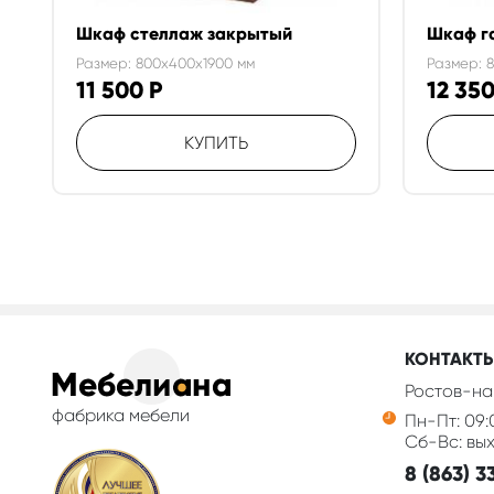
Шкаф стеллаж закрытый
Шкаф г
Размер: 800x400x1900 мм
Размер: 
11 500
Р
12 35
КУПИТЬ
КОНТАКТ
Ростов-на
фабрика мебели
Пн-Пт: 09:
Сб-Вс: вы
8 (863) 3