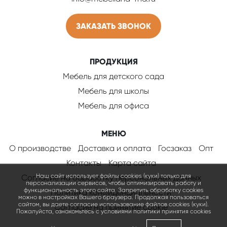
ЗАКАЗАТЬ ЗВОНОК
ПРОДУКЦИЯ
Мебель для детского сада
Мебель для школы
Мебель для офиса
МЕНЮ
О производстве
Доставка и оплата
Госзаказ
Опт
Контакты
Карта сайта
Наш сайт использует файлы cookies (куки) только для
Согласие на обработку персональных данных
персонализации сервисов, чтобы оптимизировать работу и
функциональность этого сайта. Запретить обработку cookies
Политика конфиденциальности
можно в настройках Вашего браузера. Продолжая пользоваться
сайтом, вы даете согласие использование файлов cookies (куки).
Соглаcие на принятие cookie
Пожалуйста, ознакомьтесь с условиями политики принятия сookies