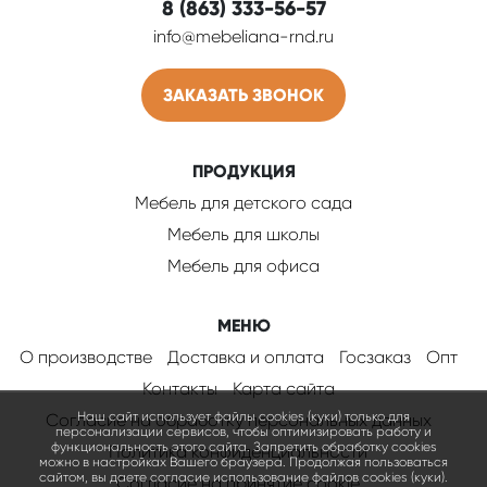
8 (863) 333-56-57
info@mebeliana-rnd.ru
ЗАКАЗАТЬ ЗВОНОК
ПРОДУКЦИЯ
Мебель для детского сада
Мебель для школы
Мебель для офиса
МЕНЮ
О производстве
Доставка и оплата
Госзаказ
Опт
Контакты
Карта сайта
Наш сайт использует файлы cookies (куки) только для
Согласие на обработку персональных данных
персонализации сервисов, чтобы оптимизировать работу и
функциональность этого сайта. Запретить обработку cookies
Политика конфиденциальности
можно в настройках Вашего браузера. Продолжая пользоваться
сайтом, вы даете согласие использование файлов cookies (куки).
Соглаcие на принятие cookie