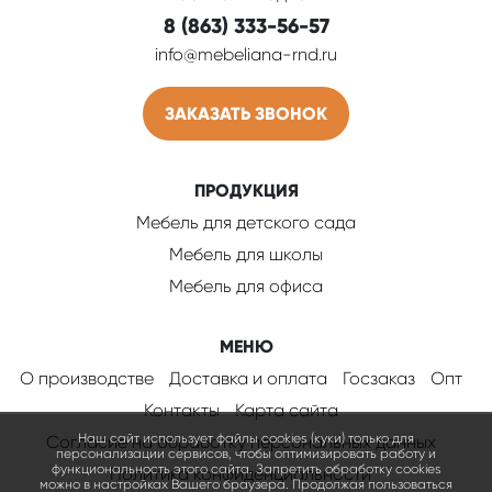
8 (863) 333-56-57
info@mebeliana-rnd.ru
ЗАКАЗАТЬ ЗВОНОК
ПРОДУКЦИЯ
Мебель для детского сада
Мебель для школы
Мебель для офиса
МЕНЮ
О производстве
Доставка и оплата
Госзаказ
Опт
Контакты
Карта сайта
Наш сайт использует файлы cookies (куки) только для
Согласие на обработку персональных данных
персонализации сервисов, чтобы оптимизировать работу и
функциональность этого сайта. Запретить обработку cookies
Политика конфиденциальности
можно в настройках Вашего браузера. Продолжая пользоваться