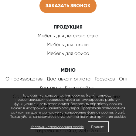
ЗАКАЗАТЬ ЗВОНОК
ПРОДУКЦИЯ
Мебель для детского сада
Мебель для школы
Мебель для офиса
МЕНЮ
О производстве
Доставка и оплата
Госзаказ
Опт
Контакты
Карта сайта
Наш сайт использует файлы cookies (куки) только для
Согласие на обработку персональных данных
персонализации сервисов, чтобы оптимизировать работу и
функциональность этого сайта. Запретить обработку cookies
Политика конфиденциальности
можно в настройках Вашего браузера. Продолжая пользоваться
сайтом, вы даете согласие использование файлов cookies (куки).
Соглаcие на принятие cookie
Пожалуйста, ознакомьтесь с условиями политики принятия сookies
Условия использования cookie
Принять
Разработка сайта
, web-2a.ru