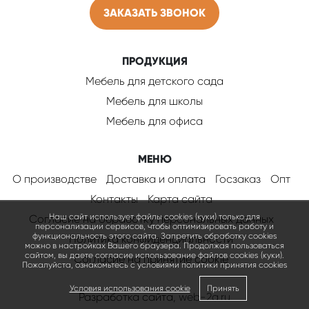
ЗАКАЗАТЬ ЗВОНОК
ПРОДУКЦИЯ
Мебель для детского сада
Мебель для школы
Мебель для офиса
МЕНЮ
О производстве
Доставка и оплата
Госзаказ
Опт
Контакты
Карта сайта
Наш сайт использует файлы cookies (куки) только для
Согласие на обработку персональных данных
персонализации сервисов, чтобы оптимизировать работу и
функциональность этого сайта. Запретить обработку cookies
Политика конфиденциальности
можно в настройках Вашего браузера. Продолжая пользоваться
сайтом, вы даете согласие использование файлов cookies (куки).
Соглаcие на принятие cookie
Пожалуйста, ознакомьтесь с условиями политики принятия сookies
Условия использования cookie
Принять
Разработка сайта
, web-2a.ru