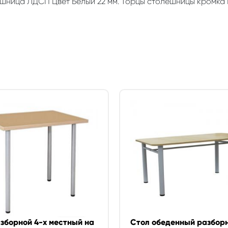
шница ЛДСП Цвет Белый 22 мм. Торцы столешницы кромка ПВ
зборной 4-х местный на
Стол обеденный разбор