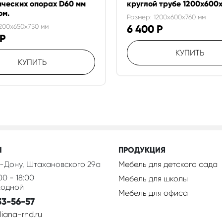
ческих опорах D60 мм
круглой трубе 1200х600
ом.
Размер: 1200x600x760 мм
1200x650x750 мм
6 400
Р
Р
КУПИТЬ
КУПИТЬ
Ы
ПРОДУКЦИЯ
-Дону, Штахановского 29а
Мебель для детского сада
00 - 18:00
Мебель для школы
ходной
Мебель для офиса
33-56-57
iana-rnd.ru