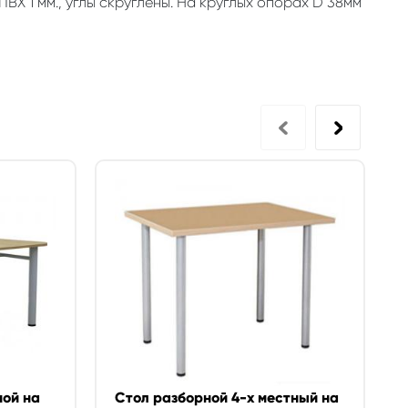
Х 1 мм., углы скруглены. На круглых опорах D 38мм
ной на
Стол разборной 4-х местный на