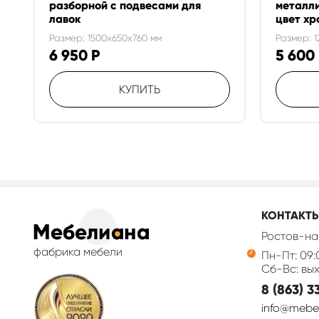
разборной с подвесами для
металли
лавок
цвет хр
Размер: 1500x650x760 мм
Размер: 
6 950
Р
5 600
КУПИТЬ
КОНТАКТ
Ростов-на
фабрика мебели
Пн-Пт: 09:
Сб-Вс: вы
8 (863) 3
info@mebel