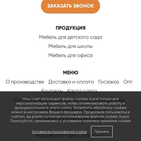
ЗАКАЗАТЬ ЗВОНОК
ПРОДУКЦИЯ
Мебель для детского сада
Мебель для школы
Мебель для офиса
МЕНЮ
О производстве
Доставка и оплата
Госзаказ
Опт
Контакты
Карта сайта
Наш сайт использует файлы cookies (куки) только для
Согласие на обработку персональных данных
персонализации сервисов, чтобы оптимизировать работу и
функциональность этого сайта. Запретить обработку cookies
Политика конфиденциальности
можно в настройках Вашего браузера. Продолжая пользоваться
сайтом, вы даете согласие использование файлов cookies (куки).
Соглаcие на принятие cookie
Пожалуйста, ознакомьтесь с условиями политики принятия сookies
Условия использования cookie
Принять
Разработка сайта
, web-2a.ru