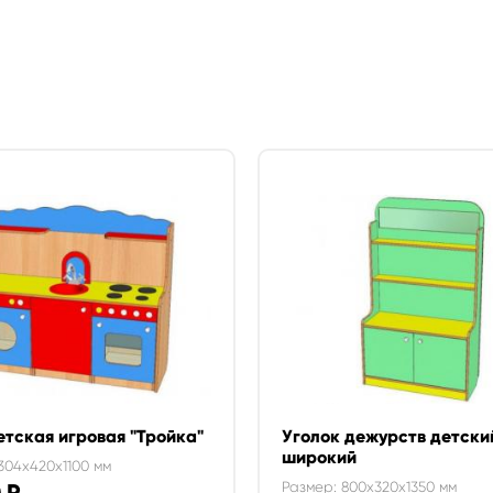
етская игровая "Тройка"
Уголок дежурств детски
широкий
304x420x1100 мм
Размер: 800x320x1350 мм