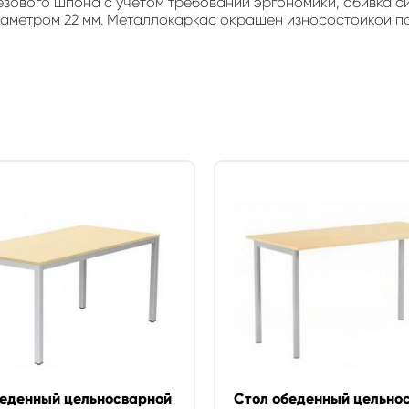
ового шпона с учетом требований эргономики, обивка си
диаметром 22 мм. Металлокаркас окрашен износостойкой 
беденный цельносварной
Стол обеденный цельно