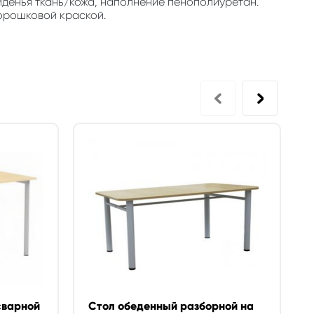
денья ткань/кожа, наполнение пенополиуретан.
порошковой краской.
сварной
Стол обеденный разборной на