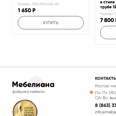
в стиле
Размер: 300x300x460 мм
трубе 1
1 650
Р
Размер: 
7 800
КУПИТЬ
КОНТАКТ
Ростов-на
фабрика мебели
Пн-Пт: 09:
Сб-Вс: вы
8 (863) 3
info@mebel