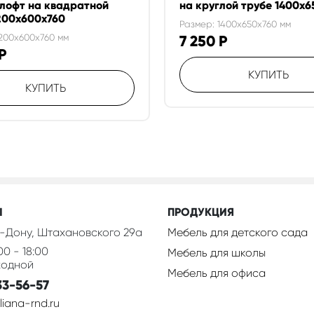
 лофт на квадратной
на круглой трубе 1400х6
200х600х760
Размер: 1400x650x760 мм
1200x600x760 мм
7 250
Р
Р
КУПИТЬ
КУПИТЬ
Ы
ПРОДУКЦИЯ
-Дону, Штахановского 29а
Мебель для детского сада
00 - 18:00
Мебель для школы
ходной
Мебель для офиса
33-56-57
iana-rnd.ru