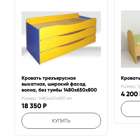
Кровать трехъярусная
Кроват
выкатная, широкий фасад
Размер: 
волна, без тумбы 1480х650х800
4 200
Размер: 1480x650x800 мм
18 350
Р
КУПИТЬ