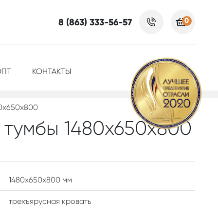
0
8 (863) 333-56-57
ОПТ
КОНТАКТЫ
80х650х800
з тумбы 1480х650х800
1480x650x800 мм
трехъярусная кровать